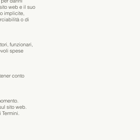
i per danni
 sito web e il suo
o implicite,
ciabilità o di
ori, funzionari,
evoli spese
 tener conto
 momento.
sul sito web.
 Termini.