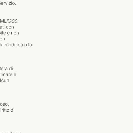
Servizio.
 HTML/CSS,
ati con
bile e non
non
la modifica o la
erà di
blicare e
alcun
ioso,
ritto di