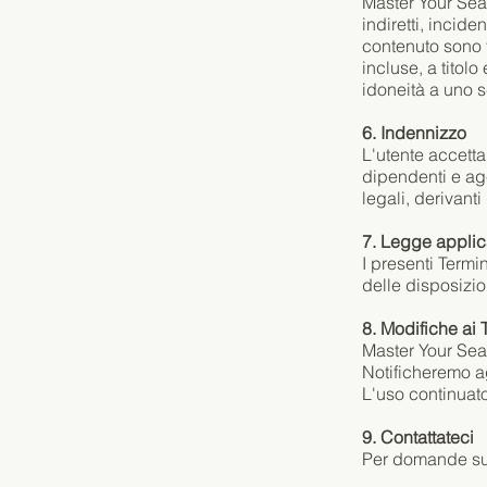
Master Your Sea 
indiretti, incide
contenuto sono f
incluse, a titol
idoneità a uno s
6. Indennizzo
L'utente accetta
dipendenti e ag
legali, derivanti
7. Legge applic
I presenti Termi
delle disposizion
8. Modifiche ai 
Master Your Sea s
Notificheremo ag
L'uso continuato
9. Contattateci
Per domande sui