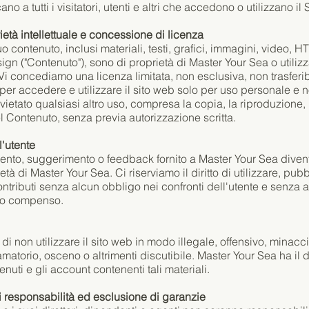
ano a tutti i visitatori, utenti e altri che accedono o utilizzano il 
prietà intellettuale e concessione di licenza
suo contenuto, inclusi materiali, testi, grafici, immagini, video,
ign ("Contenuto"), sono di proprietà di Master Your Sea o utilizz
Vi concediamo una licenza limitata, non esclusiva, non trasferi
per accedere e utilizzare il sito web solo per uso personale e 
ietato qualsiasi altro uso, compresa la copia, la riproduzione, 
l Contenuto, senza previa autorizzazione scritta.
l'utente
nto, suggerimento o feedback fornito a Master Your Sea divent
tà di Master Your Sea. Ci riserviamo il diritto di utilizzare, pub
 contributi senza alcun obbligo nei confronti dell'utente e senza 
 o compenso.
 di non utilizzare il sito web in modo illegale, offensivo, minacc
matorio, osceno o altrimenti discutibile. Master Your Sea ha il di
nuti e gli account contenenti tali materiali.
i responsabilità ed esclusione di garanzie