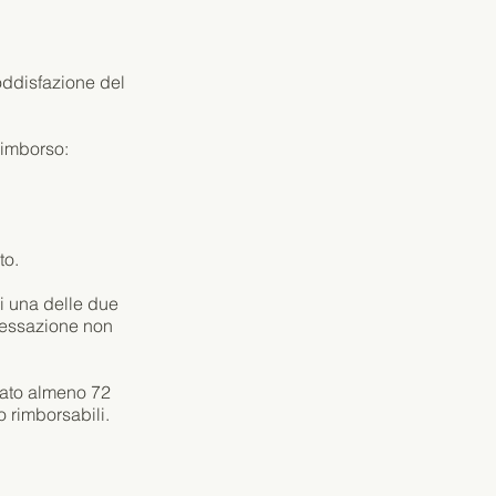
soddisfazione del
 rimborso:
to.
di una delle due
i cessazione non
llato almeno 72
 rimborsabili.