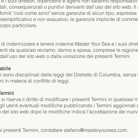
e i suoi direttori, dipendenti e agenti non saranno responsabil
ntali, consequenziali o punitivi derivanti dall'uso del sito web. Il
orniti "così come sono" senza garanzie di alcun tipo, espresse 
o esemplificativo e non esaustivo, le garanzie implicite di commer
copo particolare.
 di indennizzare e tenere indenne Master Your Sea e i suoi dirett
enti da qualsiasi reclamo, danno e spesa, comprese le ragion
 dall'uso del sito web o dalla violazione dei presenti Termini.
abile
ni sono disciplinati dalle leggi del Distretto di Columbia, senza
i in materia di conflitto di leggi.
Termini
i riserva il diritto di modificare i presenti Termini in qualsiasi
li utenti eventuali modifiche pubblicando i Termini aggiornati 
 del sito web dopo le modifiche indica l'accettazione dei nuovi
 presenti Termini, contattare
stefano@masteryoursea.com
.