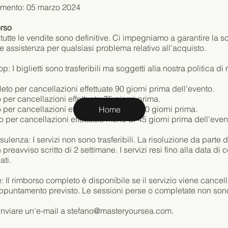
amento: 05 marzo 2024
orso
i: tutte le vendite sono definitive. Ci impegniamo a garantire la 
ire assistenza per qualsiasi problema relativo all'acquisto.
: I biglietti sono trasferibili ma soggetti alla nostra politica di
o per cancellazioni effettuate 90 giorni prima dell'evento.
per cancellazioni effettuate 75 giorni prima.
per cancellazioni effettuate tra i 75 e i 60 giorni prima.
Home
per cancellazioni effettuate meno di 45 giorni prima dell'even
lenza: I servizi non sono trasferibili. La risoluzione da parte 
 preavviso scritto di 2 settimane. I servizi resi fino alla data d
ati.
: Il rimborso completo è disponibile se il servizio viene cance
appuntamento previsto. Le sessioni perse o completate non sono
inviare un'e-mail a
stefano@masteryoursea.com
.