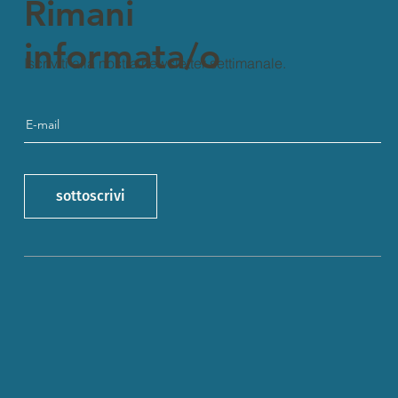
Rimani
informata/o
Iscriviti alla nostra newsletter settimanale.
sottoscrivi