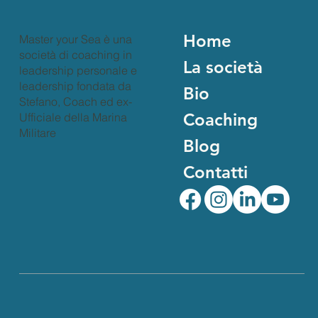
sui leader. Raccontano le loro storie, esperienze e il stili di
leadership
Home
Master your Sea è una
società di coaching in
La società
leadership personale e
leadership fondata da
Bio
Stefano, Coach ed ex-
Coaching
Ufficiale della Marina
Militare
Blog
Contatti