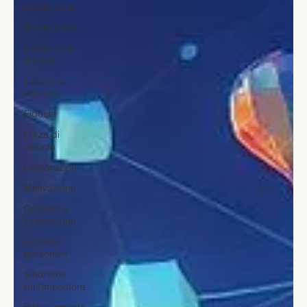
Leadership
Mindfulness
Leadership
tossica
Lavoro di
squadra
Fiducia
Forza di
volontà
Celebrazioni
Motivazione
Crescita e
innovazione
Crescita
personale
Sindrome
dell'impostore