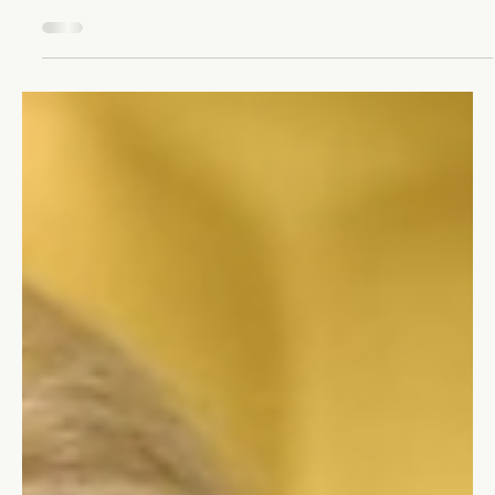
Il leader di pensiero ha competenza e lungimiranza per
ottenere grandi successi nel proprio settore