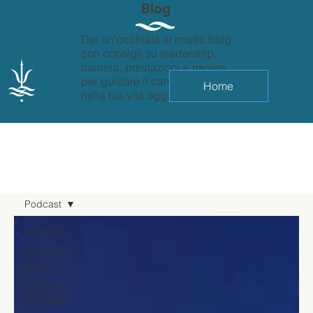
Blog
Dai un'occhiata al nostro blog
con consigli su leadership,
carriera, prestazioni e risorse
per guidare il cambiamento
Home
nella tua vita oggi.
Podcast
All Posts
In primo
piano
Leadership
personale