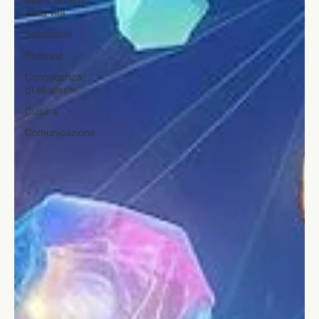
Bilanciamento
della vita
Sabotatori
Podcast
Conoscenza
di sè stessi
Cultura
Comunicazione