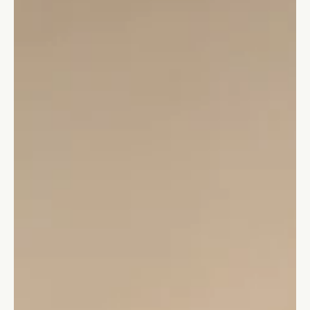
Stefano Calvetti
23 mag 2023
Tempo di lettura: 3 min
Leadership
Sarai mai un bravo leader?
Il mito secondo cui i leader nascono e non si formano è
sbagliato. È ora di riconoscere che chiunque può diventare un
grande leader.