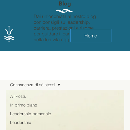
Blog
Dai un'occhiata al nostro blog
con consigli su leadership,
carriera, prestazioni e risorse
per guidare il cambiamento
Home
nella tua vita oggi.
Conoscenza di sè stessi
All Posts
In primo piano
Leadership personale
Leadership