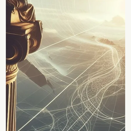
Stefano Calvetti
24 ott 2023
Tempo di lettura: 6 min
Leadership
Valori, Principi e Credenze: la bussola
morale del leader
Un leader è tanto efficace quanto la sua bussola morale che
svolge un ruolo cruciale nel definire l'identità e lo stile di un
leader.