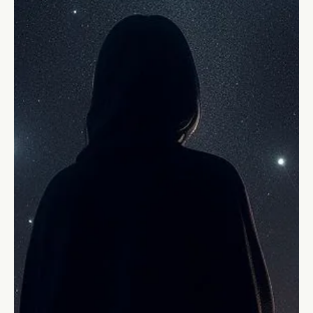
Stefano Calvetti
31 ott 2023
Tempo di lettura: 5 min
Leadership
Leadership strategica: il ponte tra il
tuo oggi e il successo – parte 1
La strategia è un piano d'azione per il raggiungimeno di un
risultato e tiene conto di risorse, situazione, ostacoli, sfide,
opportunità