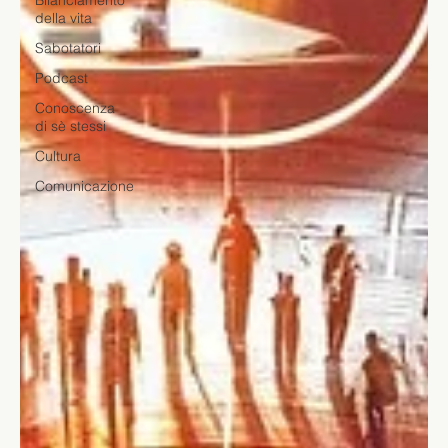
Bilanciamento
della vita
Sabotatori
Podcast
Conoscenza
di sè stessi
Cultura
Comunicazione