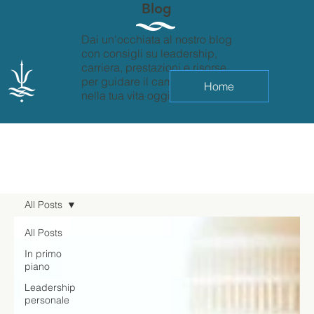
Blog
Dai un'occhiata al nostro blog
con consigli su leadership,
carriera, prestazioni e risorse
per guidare il cambiamento
Home
nella tua vita oggi.
All Posts
All Posts
In primo
piano
Leadership
personale