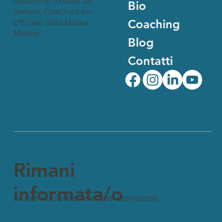
Home
Master your Sea è una
società di coaching in
La società
leadership personale e
leadership fondata da
Bio
Stefano, Coach ed ex-
Coaching
Ufficiale della Marina
Militare
Blog
Contatti