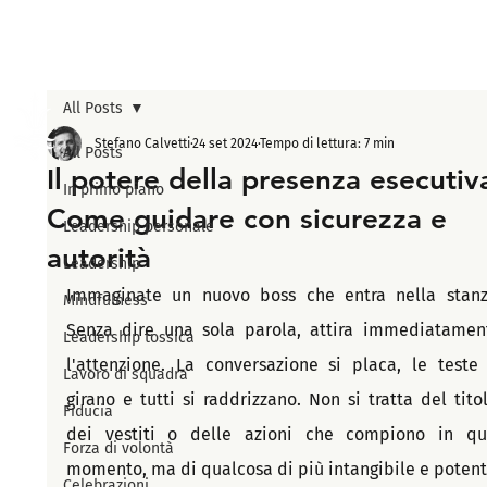
All Posts
Stefano Calvetti
24 set 2024
Tempo di lettura: 7 min
All Posts
Il potere della presenza esecutiv
In primo piano
Come guidare con sicurezza e
Leadership personale
autorità
Leadership
Immaginate un nuovo boss che entra nella stanza
Mindfulness
Senza dire una sola parola, attira immediatament
Leadership tossica
l'attenzione. La conversazione si placa, le teste s
Lavoro di squadra
girano e tutti si raddrizzano. Non si tratta del titolo
Fiducia
dei vestiti o delle azioni che compiono in que
Forza di volontà
momento, ma di qualcosa di più intangibile e potent
Celebrazioni