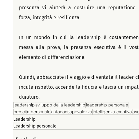
presenza vi aiuterà a costruire una reputazione d
forza, integrità e resilienza.
In un mondo in cui la leadership è costantement
messa alla prova, la presenza esecutiva è il vostr
elemento di differenziazione.
Quindi, abbracciate il viaggio e diventate il leader ch
incute rispetto, accende la fiducia e lascia un impatt
duraturo.
leadership
sviluppo della leadership
leadership personale
crescita personale
autoconsapevolezza
intelligenza emotiva
asc
Leadership
Leadership personale