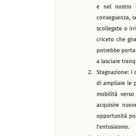
e nel nostro l
conseguenza, s
scollegate o ir
criceto che gir
potrebbe portar
a lasciare tranq
Stagnazione: I 
di ampliare le 
mobilità verso
acquisire nuov
opportunità por
l'entusiasmo. 