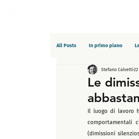
All Posts
In primo piano
L
Stefano Calvetti
22
Lavoro di squadra
Fiducia
Le dimiss
abbasta
Crescita personale
Sindro
Il luogo di lavoro 
Conoscenza di sè stessi
C
comportamentali ch
(dimissioni silenzi