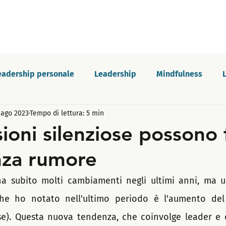
eadership personale
Leadership
Mindfulness
 ago 2023
Tempo di lettura: 5 min
Forza di volontà
Celebrazioni
Motivazione
ioni silenziose possono 
nza rumore
me dell'impostore
Bilanciamento della vita
Sabota
ha subito molti cambiamenti negli ultimi anni, ma u
ultura
Comunicazione
e ho notato nell'ultimo periodo è l'aumento del q
ose). Questa nuova tendenza, che coinvolge leader e 