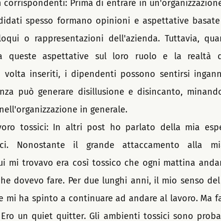
 corrispondenti: Prima di entrare in un'organizzazione
didati spesso formano opinioni e aspettative basate 
lloqui o rappresentazioni dell'azienda. Tuttavia, qu
a queste aspettative sul loro ruolo e la realtà q
volta inseriti, i dipendenti possono sentirsi inganna
nza può generare disillusione e disincanto, minando 
ll'organizzazione in generale.
oro tossici: In altri post ho parlato della mia espe
ici. Nonostante il grande attaccamento alla mia
ui mi trovavo era così tossico che ogni mattina andar
he dovevo fare. Per due lunghi anni, il mio senso del
he mi ha spinto a continuare ad andare al lavoro. Ma f
 Ero un quiet quitter. Gli ambienti tossici sono proba