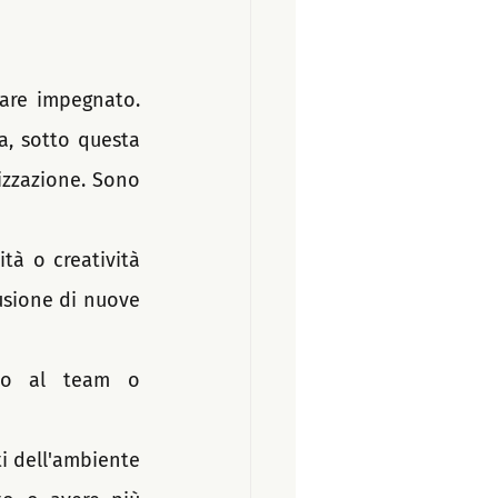
are impegnato. 
a, sotto questa 
izzazione. Sono 
tà o creatività 
usione di nuove 
to al team o 
i dell'ambiente 