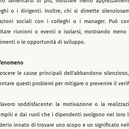
ero lamentarsi di più, mostrare meno apprezzament
leghi o i dirigenti. Inoltre, chi si dimette silenzios
terazioni sociali con i colleghi o i manager. Può c
tare riunioni o eventi o isolarsi, mostrando meno i
imenti o le opportunità di sviluppo.
o fenomeno
oscere le cause principali dell'abbandono silenzioso,
ntare questi problemi per mitigare o prevenire il verifi
lavoro soddisfacente: la motivazione o la realizzaz
mpiti e dai ruoli che i dipendenti svolgono nel loro la
derio innato di trovare uno scopo e un significato nell