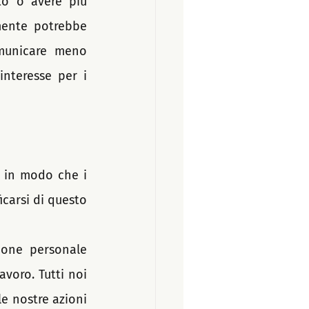
o o avere più 
amente potrebbe 
omunicare meno 
nteresse per i 
 in modo che i 
carsi di questo 
ione personale 
voro. Tutti noi 
e nostre azioni 