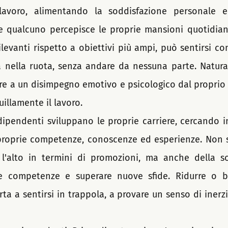
avoro, alimentando la soddisfazione personale e 
e qualcuno percepisce le proprie mansioni quotidian
rilevanti rispetto a obiettivi più ampi, può sentirsi c
a nella ruota, senza andare da nessuna parte. Natura
e a un disimpegno emotivo e psicologico dal proprio r
uillamente il lavoro. 
dipendenti sviluppano le proprie carriere, cercando i
proprie competenze, conoscenze ed esperienze. Non si 
 l'alto in termini di promozioni, ma anche della so
e competenze e superare nuove sfide. Ridurre o bl
ta a sentirsi in trappola, a provare un senso di inerzi