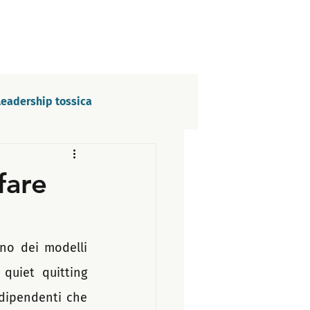
Leadership tossica
Crescita e innovazione
fare
tori
Podcast
no dei modelli 
uiet quitting 
dipendenti che 